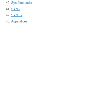
Système audio
SYNC
SYNC 2
Appendices