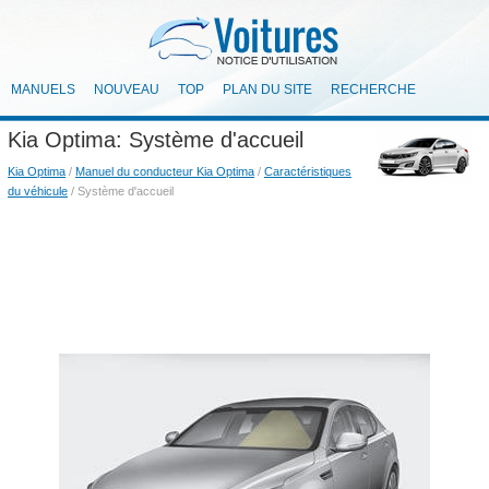
MANUELS
NOUVEAU
TOP
PLAN DU SITE
RECHERCHE
Kia Optima: Système d'accueil
Kia Optima
/
Manuel du conducteur Kia Optima
/
Caractéristiques
du véhicule
/ Système d'accueil