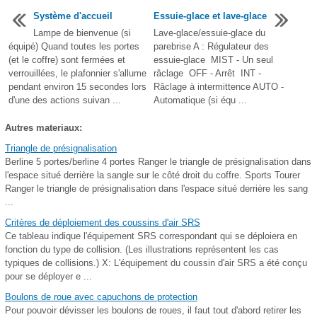
Système d'accueil
Essuie-glace et lave-glace
Lampe de bienvenue (si
Lave-glace/essuie-glace du
équipé) Quand toutes les portes
parebrise A : Régulateur des
(et le coffre) sont fermées et
essuie-glace MIST - Un seul
verrouillées, le plafonnier s'allume
râclage OFF - Arrêt INT -
pendant environ 15 secondes lors
Râclage à intermittence AUTO -
d'une des actions suivan ...
Automatique (si équ ...
Autres materiaux:
Triangle de présignalisation
Berline 5 portes/berline 4 portes Ranger le triangle de présignalisation dans
l'espace situé derrière la sangle sur le côté droit du coffre. Sports Tourer
Ranger le triangle de présignalisation dans l'espace situé derrière les sang
...
Critères de déploiement des coussins d'air SRS
Ce tableau indique l'équipement SRS correspondant qui se déploiera en
fonction du type de collision. (Les illustrations représentent les cas
typiques de collisions.) X: L'équipement du coussin d'air SRS a été conçu
pour se déployer e ...
Boulons de roue avec capuchons de protection
Pour pouvoir dévisser les boulons de roues, il faut tout d'abord retirer les