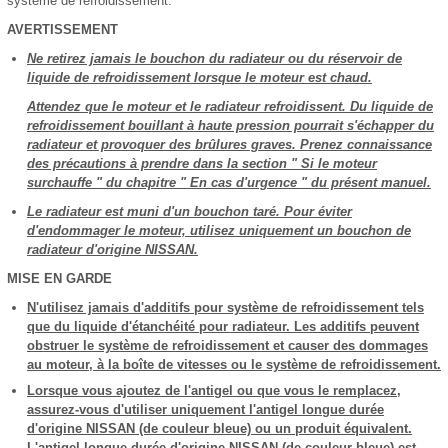
système de refroidissement.
AVERTISSEMENT
Ne retirez jamais le bouchon du radiateur ou du réservoir de
liquide de refroidissement lorsque le moteur est chaud.
Attendez que le moteur et le radiateur refroidissent. Du liquide de
refroidissement bouillant à haute pression pourrait s'échapper du
radiateur et provoquer des brûlures graves. Prenez connaissance
des précautions à prendre dans la section " Si le moteur
surchauffe " du chapitre " En cas d'urgence " du présent manuel.
Le radiateur est muni d'un bouchon taré. Pour éviter
d'endommager le moteur, utilisez uniquement un bouchon de
radiateur d'origine NISSAN.
MISE EN GARDE
N'utilisez jamais d'additifs pour système de refroidissement tels
que du liquide d'étanchéité pour radiateur. Les additifs peuvent
obstruer le système de refroidissement et causer des dommages
au moteur, à la boîte de vitesses ou le système de refroidissement.
Lorsque vous ajoutez de l'antigel ou que vous le remplacez,
assurez-vous d'utiliser uniquement l'antigel longue durée
d'origine NISSAN (de couleur bleue) ou un produit équivalent.
L'antigel longue durée d'origine NISSAN (de couleur bleue) est