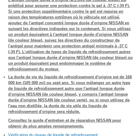
prédilué pour assurer une protection contre le gel à -37 C (-34 F).
Si une protection supplémentaire contre le gel est requise en
raison des températures extrêmes où le véhicule est utilisé,
ajoutez de l'antigel concentré longue durée d'origine NISSAN en
suivant les directives indiquées sur le contenant. Si vous utilisez
un produit équivalent à l'antigel longue durée d'origine NISSAN
(de couleur bleue), suivez les directives du constructeur de
l'antigel pour maintenir une protection antigel minimale à -37 C
(-34 F). L'utilisation de types de liquide de refroidissement autres
que l'antigel longue durée d'origine NISSAN (de couleur bleue) ou
un produit équivalent peut endommager le système de
refroidissement du moteur.
La durée de vie du liquide de refroidissement d'origine est de 168
000 km (105 000 mi) ou sept ans. Si vous mélangez un autre type
de liquide de refroidissement autre que l'antigel longue durée
d'origine NISSAN (de couleur bleue), y compris l'antigel longue
durée d'origine NISSAN (de couleur verte), ou si vous utilisez de
l'eau non distillée, la durée de vie utile du liquide de
refroidissement d'origine sera réduite.
Consultez le guide d'entretien et de réparation NISSAN pour
obtenir de plus amples renseignements.
Vérification du niveau de liquide de refroidissement