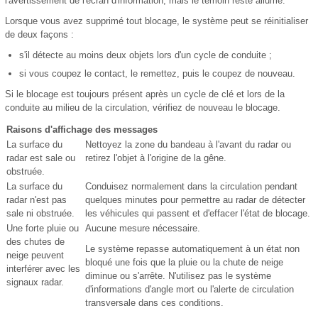
l'avertissement de l'écran d'information, mais le témoin reste allumé.
Lorsque vous avez supprimé tout blocage, le système peut se réinitialiser
de deux façons :
s'il détecte au moins deux objets lors d'un cycle de conduite ;
si vous coupez le contact, le remettez, puis le coupez de nouveau.
Si le blocage est toujours présent après un cycle de clé et lors de la
conduite au milieu de la circulation, vérifiez de nouveau le blocage.
Raisons d'affichage des messages
La surface du
Nettoyez la zone du bandeau à l'avant du radar ou
radar est sale ou
retirez l'objet à l'origine de la gêne.
obstruée.
La surface du
Conduisez normalement dans la circulation pendant
radar n'est pas
quelques minutes pour permettre au radar de détecter
sale ni obstruée.
les véhicules qui passent et d'effacer l'état de blocage.
Une forte pluie ou
Aucune mesure nécessaire.
des chutes de
Le système repasse automatiquement à un état non
neige peuvent
bloqué une fois que la pluie ou la chute de neige
interférer avec les
diminue ou s'arrête. N'utilisez pas le système
signaux radar.
d'informations d'angle mort ou l'alerte de circulation
transversale dans ces conditions.