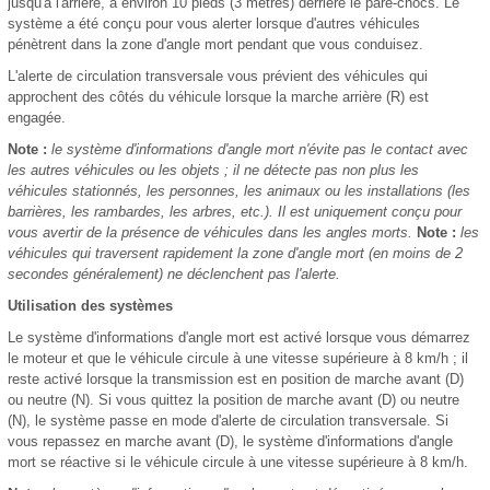
jusqu'à l'arrière, à environ 10 pieds (3 mètres) derrière le pare-chocs. Le
système a été conçu pour vous alerter lorsque d'autres véhicules
pénètrent dans la zone d'angle mort pendant que vous conduisez.
L'alerte de circulation transversale vous prévient des véhicules qui
approchent des côtés du véhicule lorsque la marche arrière (R) est
engagée.
Note :
le système d'informations d'angle mort n'évite pas le contact avec
les autres véhicules ou les objets ; il ne détecte pas non plus les
véhicules stationnés, les personnes, les animaux ou les installations (les
barrières, les rambardes, les arbres, etc.). Il est uniquement conçu pour
vous avertir de la présence de véhicules dans les angles morts.
Note :
les
véhicules qui traversent rapidement la zone d'angle mort (en moins de 2
secondes généralement) ne déclenchent pas l'alerte.
Utilisation des systèmes
Le système d'informations d'angle mort est activé lorsque vous démarrez
le moteur et que le véhicule circule à une vitesse supérieure à 8 km/h ; il
reste activé lorsque la transmission est en position de marche avant (D)
ou neutre (N). Si vous quittez la position de marche avant (D) ou neutre
(N), le système passe en mode d'alerte de circulation transversale. Si
vous repassez en marche avant (D), le système d'informations d'angle
mort se réactive si le véhicule circule à une vitesse supérieure à 8 km/h.