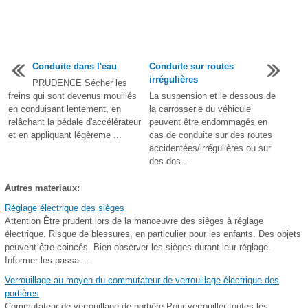
Conduite dans l'eau
Conduite sur routes
irrégulières
PRUDENCE Sécher les
freins qui sont devenus mouillés
La suspension et le dessous de
en conduisant lentement, en
la carrosserie du véhicule
relâchant la pédale d'accélérateur
peuvent être endommagés en
et en appliquant légèreme ...
cas de conduite sur des routes
accidentées/irrégulières ou sur
des dos ...
Autres materiaux:
Réglage électrique des sièges
Attention Être prudent lors de la manoeuvre des sièges à réglage
électrique. Risque de blessures, en particulier pour les enfants. Des objets
peuvent être coincés. Bien observer les sièges durant leur réglage.
Informer les passa ...
Verrouillage au moyen du commutateur de verrouillage électrique des
portières
Commutateur de verrouillage de portière Pour verrouiller toutes les