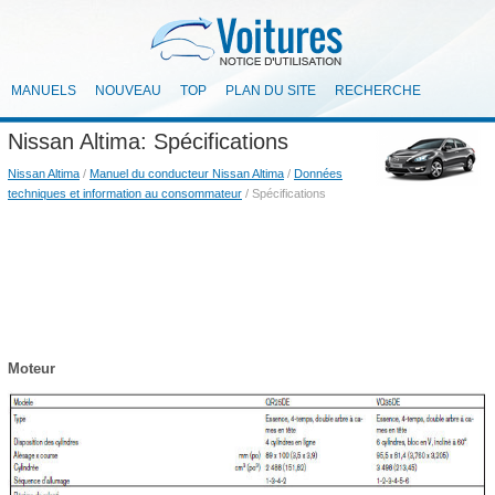
MANUELS
NOUVEAU
TOP
PLAN DU SITE
RECHERCHE
Nissan Altima: Spécifications
Nissan Altima
/
Manuel du conducteur Nissan Altima
/
Données
techniques et information au consommateur
/ Spécifications
Moteur