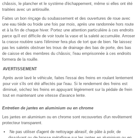
châssis, le plancher et le système d'échappement, même si elles ont été
traitées avec un antirouille.
Faites un bon rinçage du soubassement et des ouvertures de roue avec
une eau tiède ou froide une fois par mois, après une randonnée hors route
et à la fin de chaque hiver. Portez une attention particulière à ces endroits
parce qu'il est difficile de voir toute la vase et la saleté accumulée. Arroser
la crasse routière sans l'éliminer fera plus de tort que de bien. Ne laissez
pas les saletés obstruer les trous de drainage des bas de porte, des bas
de caisse et des membres du châssis; l'eau emprisonnée à ces endroits
formera de la rouille.
AVERTISSEMENT
Après avoir lavé le véhicule, faites l'essai des freins en roulant lentement
pour voir s'ils ont été affectés par l'eau. Si le rendement des freins est
diminué, séchez les freins en appuyant légèrement sur la pédale de frein
tout en maintenant une vitesse d'avance lente.
Entretien de jantes en aluminium ou en chrome
Les jantes en aluminium ou en chrome sont recouvertes d'un revêtement
protecteur transparent.
Ne pas utiliser d'agent de nettoyage abrasif, de pâte à polir, de
dissolvant ou de brosse métallique sur les jantes en aluminium ou en