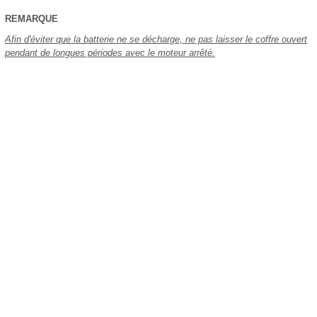
REMARQUE
Afin d'éviter que la batterie ne se décharge, ne pas laisser le coffre ouvert
pendant de longues périodes avec le moteur arrêté.