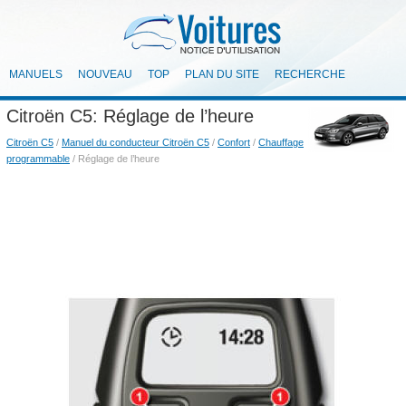
MANUELS
NOUVEAU
TOP
PLAN DU SITE
RECHERCHE
Citroën C5: Réglage de l’heure
Citroën C5
/
Manuel du conducteur Citroën C5
/
Confort
/
Chauffage
programmable
/ Réglage de l’heure