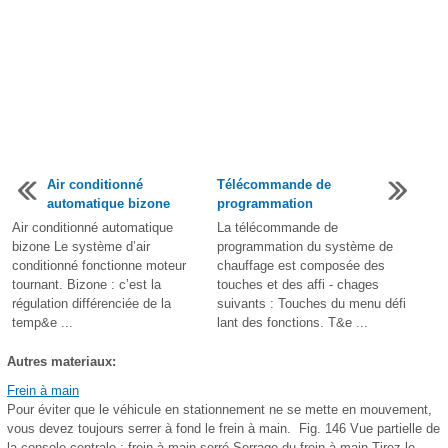
Air conditionné
Télécommande de
automatique bizone
programmation
Air conditionné automatique
La télécommande de
bizone Le système d’air
programmation du système de
conditionné fonctionne moteur
chauffage est composée des
tournant. Bizone : c’est la
touches et des affi - chages
régulation différenciée de la
suivants : Touches du menu défi
temp&e ...
lant des fonctions. T&e ...
Autres materiaux:
Frein à main
Pour éviter que le véhicule en stationnement ne se mette en mouvement,
vous devez toujours serrer à fond le frein à main. Fig. 146 Vue partielle de
la console centrale : frein à main serré Serrage du frein à main Tirez le