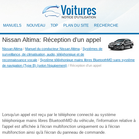
MANUELS
NOUVEAU
TOP
PLAN DU SITE
RECHERCHE
Nissan Altima: Réception d'un appel
Nissan Altima
/
Manuel du conducteur Nissan Altima
/
Systèmes de
surveillance, de climatisation, audio, téléphonique et de
reconnaissance vocale
/
Système téléphonique mains libres BluetoothMD sans système
de navigation (Type B) (selon l'équipement)
/ Réception d'un appel
Lorsqu'un appel est reçu par le téléphone connecté au système
téléphonique mains libres BluetoothMD du véhicule, l'information relative à
l'appel est affichée à l'écran multifonction uniquement ou à l'écran
multifonction ainsi qu'à l'écran du panneau de commande.