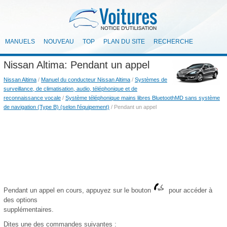
MANUELS
NOUVEAU
TOP
PLAN DU SITE
RECHERCHE
Nissan Altima: Pendant un appel
Nissan Altima
/
Manuel du conducteur Nissan Altima
/
Systèmes de
surveillance, de climatisation, audio, téléphonique et de
reconnaissance vocale
/
Système téléphonique mains libres BluetoothMD sans système
de navigation (Type B) (selon l'équipement)
/ Pendant un appel
Pendant un appel en cours, appuyez sur le bouton
pour accéder à
des options
supplémentaires.
Dites une des commandes suivantes :