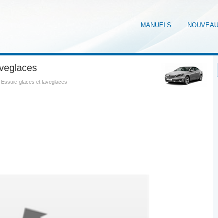
MANUELS
NOUVEA
aveglaces
 Essuie-glaces et laveglaces