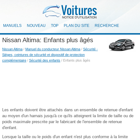
MANUELS
NOUVEAU
TOP
PLAN DU SITE
RECHERCHE
Nissan Altima: Enfants plus âgés
Nissan Altima
/
Manuel du conducteur Nissan Altima
/
Sécurité -
Sièges, ceintures de sécurité et dispositif de protection
complémentaire
/
Sécurité des enfants
/ Enfants plus âgés
Les enfants doivent être attachés dans un ensemble de retenue d'enfant
au moyen d'un harnais jusqu'à ce qu'ils atteignent la limite de taille ou de
poids maximale prescrite par le fabricant de l'ensemble de retenue
d'enfant.
Lorsque la taille ou le poids d'un enfant n'est plus conforme à la limite