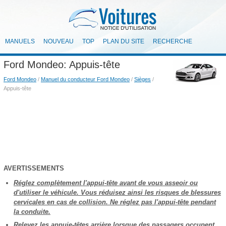
MANUELS
NOUVEAU
TOP
PLAN DU SITE
RECHERCHE
Ford Mondeo: Appuis-tête
Ford Mondeo
/
Manuel du conducteur Ford Mondeo
/
Sièges
/
Appuis-tête
AVERTISSEMENTS
Réglez complètement l'appui-tête avant de vous asseoir ou
d'utiliser le véhicule. Vous réduisez ainsi les risques de blessures
cervicales en cas de collision. Ne réglez pas l'appui-tête pendant
la conduite.
Relevez les appuie-têtes arrière lorsque des passagers occupent