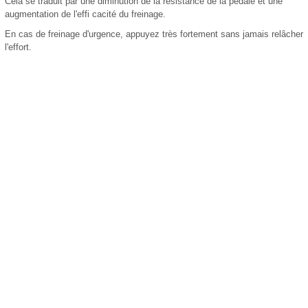
Cela se traduit par une diminution de la résistance de la pédale et une
augmentation de l'effi cacité du freinage.
En cas de freinage d'urgence, appuyez très fortement sans jamais relâcher
l'effort.