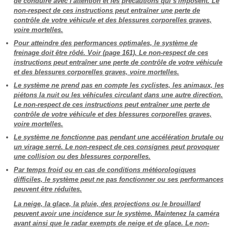
de conduire avec l'attention et les précautions qui s'imposent. Le
non-respect de ces instructions peut entraîner une perte de
contrôle de votre véhicule et des blessures corporelles graves,
voire mortelles.
Pour atteindre des performances optimales, le système de
freinage doit être rôdé. Voir (page 161). Le non-respect de ces
instructions peut entraîner une perte de contrôle de votre véhicule
et des blessures corporelles graves, voire mortelles.
Le système ne prend pas en compte les cyclistes, les animaux, les
piétons la nuit ou les véhicules circulant dans une autre direction.
Le non-respect de ces instructions peut entraîner une perte de
contrôle de votre véhicule et des blessures corporelles graves,
voire mortelles.
Le système ne fonctionne pas pendant une accélération brutale ou
un virage serré. Le non-respect de ces consignes peut provoquer
une collision ou des blessures corporelles.
Par temps froid ou en cas de conditions météorologiques
difficiles, le système peut ne pas fonctionner ou ses performances
peuvent être réduites.
La neige, la glace, la pluie, des projections ou le brouillard
peuvent avoir une incidence sur le système. Maintenez la caméra
avant ainsi que le radar exempts de neige et de glace. Le non-