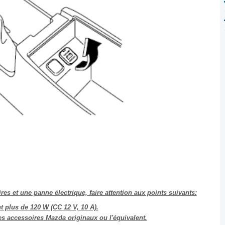
es et une panne électrique, faire attention aux points suivants:
t plus de 120 W (CC 12 V, 10 A).
es accessoires Mazda originaux ou l'équivalent.