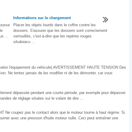
Informations sur le chargement
rousse
Placer les objets lourds dans le coffre contre les
le
dossiers. S'assurer que les dossiers sont correctement
s ...
verrouillés, c'est-à-dire que les repères rouges
situ&eacu ...
 (selon l'équipement du véhicule) AVERTISSEMENT HAUTE TENSION Des
on. Ne tentez jamais de les modifier ni de les démonter, car vous
nnellement dépassée pendant une courte période, par exemple pour dépasser
ndes de réglage situées sur le volant de dire ...
e coupez pas le contact alors que le moteur tourne à haut régime. Si
ourner avec une pression d'huile moteur nulle. Ceci peut entraîner une