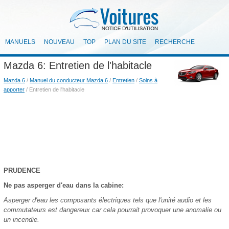
MANUELS
NOUVEAU
TOP
PLAN DU SITE
RECHERCHE
Mazda 6: Entretien de l'habitacle
Mazda 6
/
Manuel du conducteur Mazda 6
/
Entretien
/
Soins à
apporter
/ Entretien de l'habitacle
PRUDENCE
Ne pas asperger d'eau dans la cabine:
Asperger d'eau les composants électriques tels que l'unité audio et les
commutateurs est dangereux car cela pourrait provoquer une anomalie ou
un incendie.