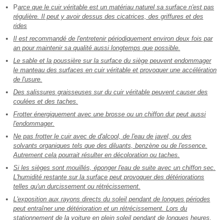
P
arce que le cuir véritable est un matériau naturel sa surface n'est pas
régulière. Il peut y avoir dessus des cicatrices, des griffures et des
rides
Il est recommandé de l'entretenir périodiquement environ deux fois par
an pour maintenir sa qualité aussi longtemps que possible.
Le sable et la poussière sur la surface du siège peuvent endommager
le manteau des surfaces en cuir véritable et provoquer une accélération
de l'usure.
Des salissures graisseuses sur du cuir véritable peuvent causer des
coulées et des taches.
Frotter énergiquement avec une brosse ou un chiffon dur peut aussi
l'endommager.
Ne pas frotter le cuir avec de d'alcool, de l'eau de javel, ou des
solvants organiques tels que des diluants, benzène ou de l'essence.
Autrement cela pourrait résulter en décoloration ou taches.
Si les sièges sont mouillés, éponger l'eau de suite avec un chiffon sec.
L'humidité restante sur la surface peut provoquer des détériorations
telles qu'un durcissement ou rétrécissement.
L'exposition aux rayons directs du soleil pendant de longues périodes
peut entraîner une détérioration et un rétrécissement. Lors du
stationnement de la voiture en plein soleil pendant de longues heures,