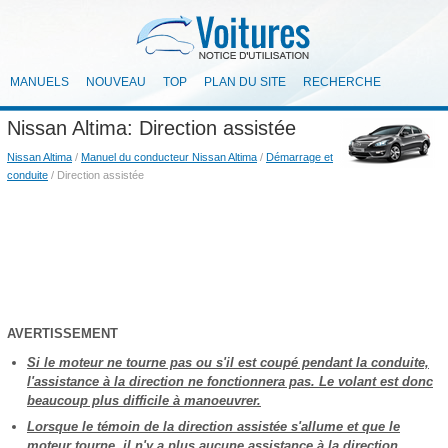
MANUELS
NOUVEAU
TOP
PLAN DU SITE
RECHERCHE
Nissan Altima: Direction assistée
Nissan Altima
/
Manuel du conducteur Nissan Altima
/
Démarrage et
conduite
/ Direction assistée
AVERTISSEMENT
Si le moteur ne tourne pas ou s'il est coupé pendant la conduite,
l'assistance à la direction ne fonctionnera pas. Le volant est donc
beaucoup plus difficile à manoeuvrer.
Lorsque le témoin de la direction assistée s'allume et que le
moteur tourne, il n'y a plus aucune assistance à la direction.