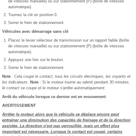
de vitesses manuelle) ou sur stationnement (P) (boîte de vitesses
automatique).
Tournez la clé en position 0.
Serrer le frein de stationnement.
Véhicules avec démarrage sans clé
Placez le levier sélecteur de transmission sur un rapport faible (boîte
de vitesses manuelle) ou sur stationnement (P) (boîte de vitesses
automatique).
Appuyez une fois sur le bouton.
Serrer le frein de stationnement
Note
:
Cela coupe le contact, tous les circuits électriques, les voyants et
les indicateurs.
Note
: S
i le moteur tourne au ralenti pendant 30 minutes,
le contact se coupe et le moteur s'arrête automatiquement.
Arrêt du véhicule lorsque ce dernier est en mouvement
AVERTISSEMENT
Arrêter le moteur alors que le véhicule se déplace encore peut
entraîner une diminution des capacités de freinage et de la direction
assistée. La direction n'est pas verrouillée, mais un effort plus
important est nécessaire. Lorsque le contact est coupé, certains