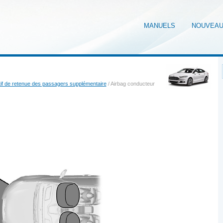
MANUELS
NOUVEA
tif de retenue des passagers supplémentaire
/ Airbag conducteur