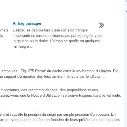
Airbag passager
amais
L'airbag se déploie lors d'une collision frontale
la
importante ou lors de collisions jusqu'à 30 degrés vers
la gauche ou la droite. L'airbag se gonfle en quelques
milli&egra ...
s ampoules. Fig. 275 Retrait du cache dans le revêtement du hayon Fig.
upport d'ampoules des feux arrière intérieurs par le c&ocir ...
ns importantes, des recommandations, des propositions et des
Assurez-vous que la Notice d'Utilisation se trouve toujours dans le véhicule.
nt et rappelle la position du siège par simple pression d'un bouton. En
rs peuvent ajuster le siège en fonction de leurs préférences personnelles.