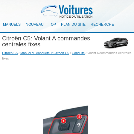
MANUELS
NOUVEAU
TOP
PLAN DU SITE
RECHERCHE
Citroën C5: Volant A commandes
centrales fixes
Citroën C5
/
Manuel du conducteur Citroën C5
/
Conduite
/ Volant A commandes centrales
fixes