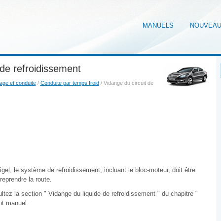
MANUELS
NOUVEA
 de refroidissement
ge et conduite
/
Conduite par temps froid
/ Vidange du circuit de
igel, le système de refroidissement, incluant le bloc-moteur, doit être
eprendre la route.
ez la section " Vidange du liquide de refroidissement " du chapitre "
ent manuel.