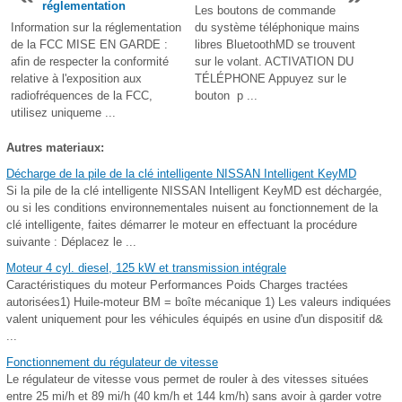
réglementation
Les boutons de commande
Information sur la réglementation
du système téléphonique mains
de la FCC MISE EN GARDE :
libres BluetoothMD se trouvent
afin de respecter la conformité
sur le volant. ACTIVATION DU
relative à l'exposition aux
TÉLÉPHONE Appuyez sur le
radiofréquences de la FCC,
bouton p ...
utilisez uniqueme ...
Autres materiaux:
Décharge de la pile de la clé intelligente NISSAN Intelligent KeyMD
Si la pile de la clé intelligente NISSAN Intelligent KeyMD est déchargée,
ou si les conditions environnementales nuisent au fonctionnement de la
clé intelligente, faites démarrer le moteur en effectuant la procédure
suivante : Déplacez le ...
Moteur 4 cyl. diesel, 125 kW et transmission intégrale
Caractéristiques du moteur Performances Poids Charges tractées
autorisées1) Huile-moteur BM = boîte mécanique 1) Les valeurs indiquées
valent uniquement pour les véhicules équipés en usine d'un dispositif d&
...
Fonctionnement du régulateur de vitesse
Le régulateur de vitesse vous permet de rouler à des vitesses situées
entre 25 mi/h et 89 mi/h (40 km/h et 144 km/h) sans avoir à garder votre