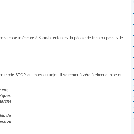
ne vitesse inférieure à 6 km/h, enfoncez la pédale de frein ou passez le
n mode STOP au cours du trajet. Il se remet à zéro à chaque mise du
ment,
elques
marche
tés du
ection