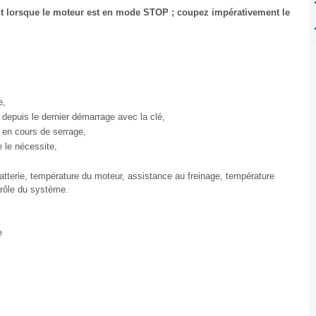
nt lorsque le moteur est en mode STOP ; coupez impérativement le
e,
depuis le dernier démarrage avec la clé,
u en cours de serrage,
e le nécessite,
batterie, température du moteur, assistance au freinage, température
ntrôle du système.
e