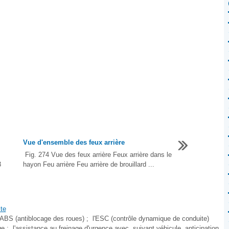
Vue d'ensemble des feux arrière
Fig. 274 Vue des feux arrière Feux arrière dans le
3
hayon Feu arrière Feu arrière de brouillard ...
ite
 l'ABS (antiblocage des roues) ; l'ESC (contrôle dynamique de conduite)
 ; l'assistance au freinage d'urgence avec, suivant véhicule, anticipation