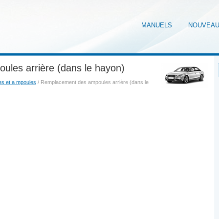
MANUELS
NOUVEA
les arrière (dans le hayon)
es et a mpoules
/ Remplacement des ampoules arrière (dans le