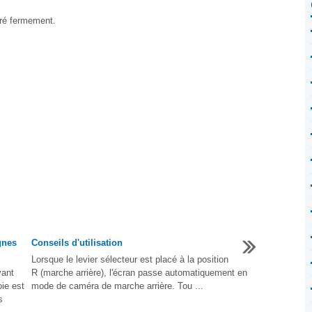
rré fermement.
gnes
Conseils d'utilisation
Lorsque le levier sélecteur est placé à la position
vant
R (marche arrière), l'écran passe automatiquement en
oie est
mode de caméra de marche arrière. Tou ...
s