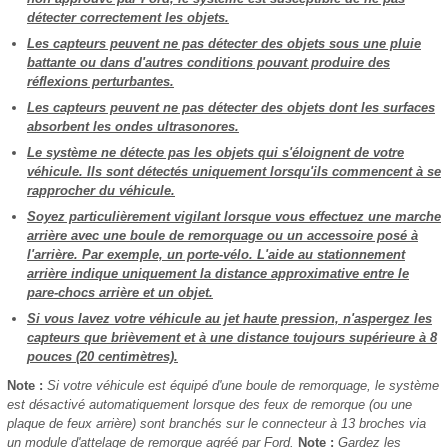
détecter correctement les objets.
Les capteurs peuvent ne pas détecter des objets sous une pluie
battante ou dans d'autres conditions pouvant produire des
réflexions perturbantes.
Les capteurs peuvent ne pas détecter des objets dont les surfaces
absorbent les ondes ultrasonores.
Le système ne détecte pas les objets qui s'éloignent de votre
véhicule. Ils sont détectés uniquement lorsqu'ils commencent à se
rapprocher du véhicule.
Soyez particulièrement vigilant lorsque vous effectuez une marche
arrière avec une boule de remorquage ou un accessoire posé à
l'arrière. Par exemple, un porte-vélo. L'aide au stationnement
arrière indique uniquement la distance approximative entre le
pare-chocs arrière et un objet.
Si vous lavez votre véhicule au jet haute pression, n'aspergez les
capteurs que brièvement et à une distance toujours supérieure à 8
pouces (20 centimètres).
Note :
Si votre véhicule est équipé d'une boule de remorquage, le système
est désactivé automatiquement lorsque des feux de remorque (ou une
plaque de feux arrière) sont branchés sur le connecteur à 13 broches via
un module d'attelage de remorque agréé par Ford.
Note :
Gardez les