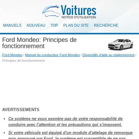
MANUELS
NOUVEAU
TOP
PLAN DU SITE
RECHERCHE
Ford Mondeo: Principes de
fonctionnement
Ford Mondeo
/
Manuel du conducteur Ford Mondeo
/
Dispositifs d'aide au stationnement
/
Principes de fonctionnement
AVERTISSEMENTS
Ce système ne vous exonère pas de votre responsabilité de
conduire avec l'attention et les précautions qui s'imposent.
Si votre véhicule est équipé d'un module d'attelage de remorque
non approuvé par Ford, le système est susceptible de ne pas