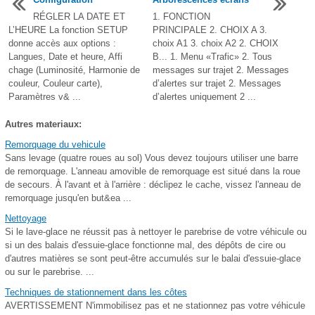
RÉGLER LA DATE ET
1. FONCTION
L’HEURE La fonction SETUP
PRINCIPALE 2. CHOIX A 3.
donne accès aux options :
choix A1 3. choix A2 2. CHOIX
Langues, Date et heure, Affi
B... 1. Menu «Trafic» 2. Tous
chage (Luminosité, Harmonie de
messages sur trajet 2. Messages
couleur, Couleur carte),
d’alertes sur trajet 2. Messages
Paramètres v& ...
d’alertes uniquement 2 ...
Autres materiaux:
Remorquage du vehicule
Sans levage (quatre roues au sol) Vous devez toujours utiliser une barre
de remorquage. L'anneau amovible de remorquage est situé dans la roue
de secours. À l'avant et à l'arrière : déclipez le cache, vissez l'anneau de
remorquage jusqu'en but&ea ...
Nettoyage
Si le lave-glace ne réussit pas à nettoyer le parebrise de votre véhicule ou
si un des balais d'essuie-glace fonctionne mal, des dépôts de cire ou
d'autres matières se sont peut-être accumulés sur le balai d'essuie-glace
ou sur le parebrise. ...
Techniques de stationnement dans les côtes
AVERTISSEMENT N'immobilisez pas et ne stationnez pas votre véhicule