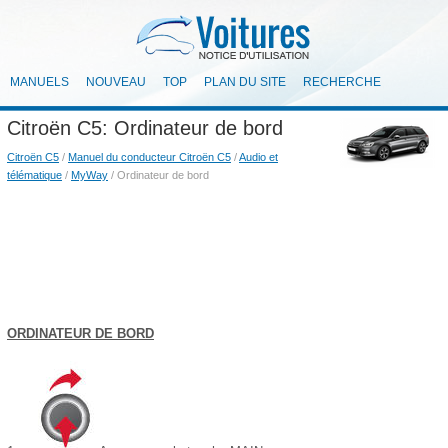
MANUELS
NOUVEAU
TOP
PLAN DU SITE
RECHERCHE
Citroën C5: Ordinateur de bord
Citroën C5
/
Manuel du conducteur Citroën C5
/
Audio et
télématique
/
MyWay
/ Ordinateur de bord
ORDINATEUR DE BORD