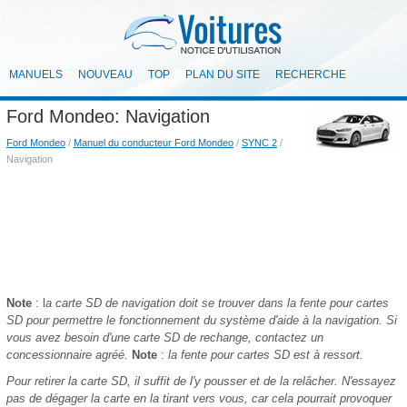
MANUELS
NOUVEAU
TOP
PLAN DU SITE
RECHERCHE
Ford Mondeo: Navigation
Ford Mondeo
/
Manuel du conducteur Ford Mondeo
/
SYNC 2
/
Navigation
Note
: l
a carte SD de navigation doit se trouver dans la fente pour cartes
SD pour permettre le fonctionnement du système d'aide à la navigation. Si
vous avez besoin d'une carte SD de rechange, contactez un
concessionnaire agréé.
Note
:
la fente pour cartes SD est à ressort.
Pour retirer la carte SD, il suffit de l'y pousser et de la relâcher. N'essayez
pas de dégager la carte en la tirant vers vous, car cela pourrait provoquer