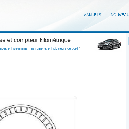
MANUELS
NOUVEA
sse et compteur kilométrique
des et instruments
/
Instruments et indicateurs de bord
/