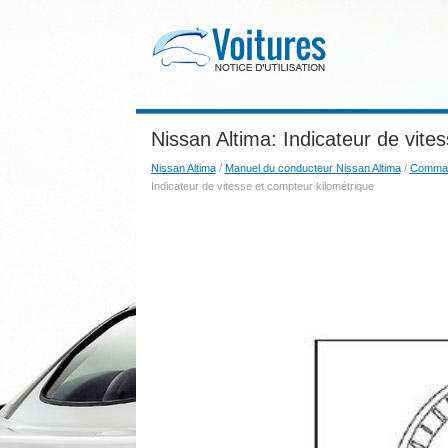
Nissan Altima: Indicateur de vite
Nissan Altima
/
Manuel du conducteur Nissan Altima
/
Comman
Indicateur de vitesse et compteur kilométrique