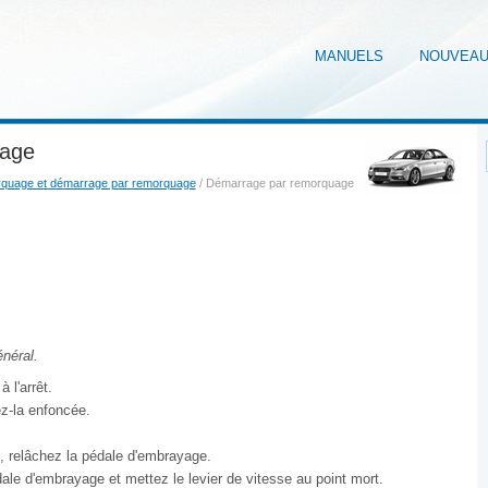
MANUELS
NOUVEA
uage
quage et démarrage par remorquage
/ Démarrage par remorquage
néral.
 l'arrêt.
z-la enfoncée.
 relâchez la pédale d'embrayage.
ale d'embrayage et mettez le levier de vitesse au point mort.