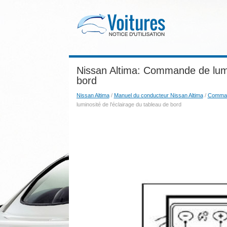
Nissan Altima: Commande de lumin
bord
Nissan Altima
/
Manuel du conducteur Nissan Altima
/
Comman
luminosité de l'éclairage du tableau de bord